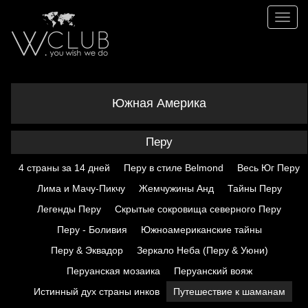
Toggl
naviga
Южная
Америка
Перу
4 страны за 14 дней
Перу в стиле Belmond
Весь Юг Перу
Лима и Мачу-Пикчу
Жемчужины Анд
Тайны Перу
Легенды Перу
Скрытые сокровища северного Перу
Перу - Боливия
Южноамериканские тайны
Перу & Эквадор
Зеркало Неба (Перу & Уюни)
Перуанская мозаика
Перуанский вояж
Истинный дух страны инков
Путешествие к шаманам