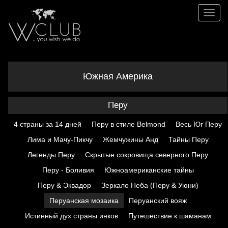
Toggl
naviga
Южная
Америка
Перу
4 страны за 14 дней
Перу в стиле Belmond
Весь Юг Перу
Лима и Мачу-Пикчу
Жемчужины Анд
Тайны Перу
Легенды Перу
Скрытые сокровища северного Перу
Перу - Боливия
Южноамериканские тайны
Перу & Эквадор
Зеркало Неба (Перу & Уюни)
Перуанская мозаика
Перуанский вояж
Истинный дух страны инков
Путешествие к шаманам