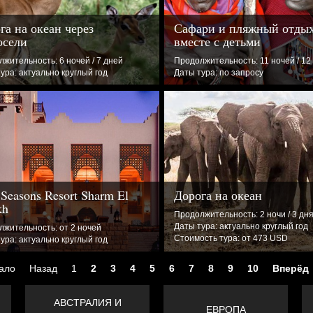
га на океан через
Сафари и пляжный отды
осели
вместе с детьми
жительность: 6 ночей / 7 дней
Продолжительность: 11 ночей / 12
ура: актуально круглый год
Даты тура: по запросу
 Seasons Resort Sharm El
Дорога на океан
kh
Продолжительность: 2 ночи / 3 дн
Даты тура: актуально круглый год
жительность: от 2 ночей
Стоимость тура: от 473 USD
ура: актуально круглый год
ало
Назад
1
2
3
4
5
6
7
8
9
10
Вперёд
АВСТРАЛИЯ И
ЕВРОПА