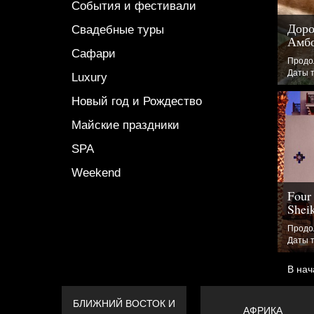
События и фестивали
Доро
Свадебные туры
Амб
Сафари
Продол
Даты т
Luxury
Новый год и Рождество
Майские праздники
SPA
Weekend
Four
Shei
Продол
Даты т
В нач
БЛИЖНИЙ ВОСТОК И
АФРИКА